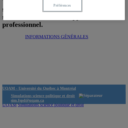
Toutes les informations sur les
Préférences
simulations se trouvent désormais sur le
site du Centre de développement
professionnel.
INFORMATIONS GÉNÉRALES
UQAM -
Université du Québec à Montréal
Simulations science politique et droit
sim.fspd@uqam.ca
UQAM
Simulations science politique et droit