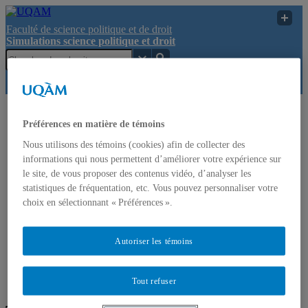
Faculté de science politique et de droit
Simulations science politique et droit
Toutes les
Préférences en matière de témoins
informations sur les
Simulations
simulations se
Nous utilisons des témoins (cookies) afin de collecter des
science
UQAM
trouvent désormais
informations qui nous permettent d’améliorer votre expérience sur
politique et
sur le site du Centre
droit
le site, de vous proposer des contenus vidéo, d’analyser les
de développement
statistiques de fréquentation, etc. Vous pouvez personnaliser votre
professionnel.
choix en sélectionnant « Préférences ».
Simulations science politique et droit
Autoriser les témoins
Toutes les informations sur les
simulations se trouvent désormais sur le site du Centre de
Tout refuser
développement professionnel.